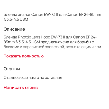
Бленда аналог Canon EW-73 II для Canon EF 24-85mm
f/3.5-4.5 USM
Описание
Бленда Phottix Lens Hood EW-73 II для Canon EF 24-
85mm f/3.5-4.5 USM предназначена для борьбы с
бликами и паразитной засветкой, возникающими при
съёмках в сложных условиях освещения.
Показать полностью
Принцип работы бленды тот же, как у обычной кепки: в
яркий солнечный день вы не можете насладиться
Отзывы
всеми красками жизни, если солнце светит вам в
глаза, но стоит надеть кепку и сразу изображение
Отзывов еще никто не оставлял
становится более контрастным, а цвета яркими. С
блендой всё точно так же.
Написать отзыв