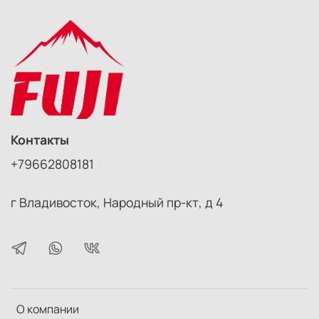
Что такое отражатель
и для чего он нужен.
В своем классическом понимании отражатель -
это мобильная конструкция из каркаса и
натянутого на него светоотражающего
материала. Различаются они конструктивом,
Контакты
размерами, формами, а также свойствами и
количеством отражающих поверхностей.
+79662808181
г Владивосток, Народный пр-кт, д 4
Основная область применения отражателя - это
съемка портрета, когда необходимо подсветить
отраженным от основного источника света
детали, расположенные в тенях. Короче говоря,
отражатель - одно из самых действенных
средств борьбы с нежелательными тенями.
О компании