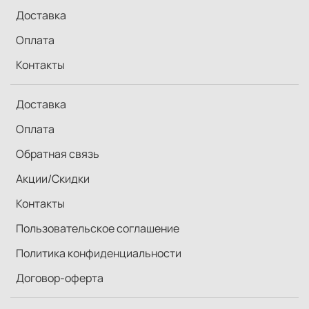
Доставка
Также отражатель может выполнять роль
рисующего источника света если модель
Оплата
находится в тени или же освещение само по себе
без жестких светотеневыхвых переходов.
Контакты
Например, когда на улице облачно или пасмурно.
Доставка
Оплата
Наиболее распространенный тип - это
отражатель овальной формы, включающий в себя
Обратная связь
3-5-7 отражающих повернхностей. Изделие
состоит из гибкого складного обруча, на который
Акции/Скидки
натянута прозрачная материя белого цвета,
используемая “на просвет”. Для удобства
Контакты
назовем эту конструкцию “основой”. Далее, на
основу одевается специальный чехол,
Пользовательское соглашение
застегивающийся на “молнию”, каждая из
Политика конфиденциальности
четырех поверхностей которого выполняет свою
функцию.
Договор-оферта