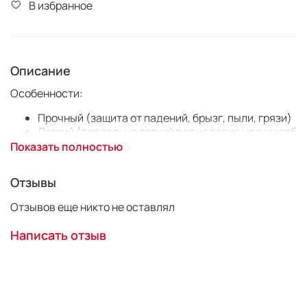
В избранное
Описание
Особенности:
Прочный (защита от падений, брызг, пыли, грязи)
Легкий (предельно легкий вес изделия не в ущерб
прочности)
Показать полностью
Функциональный (2 АКБ + 4 карты памяти)
Идеален для путешествий или хранения.
Отзывы
Тип совместимых батарей и карт памяти:
Отзывов еще никто не оставлял
Батареи ААА или АА 4шт
Написать отзыв
CANON LP-Е6, LP-E8, LP-E17, LP-E10, LP-E12 и
аналоги - 2шт
NIKON EN-EL14, EN-EL15 и аналоги - 2шт
SONY NP-FW50, NP-W126, NP-BX1 и аналоги - 2шт
SD card - 4шт