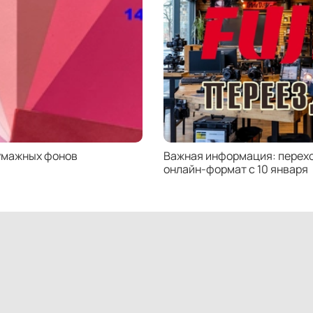
более
Повер
прекр
умажных фонов
Важная информация: перехо
онлайн-формат с 10 января