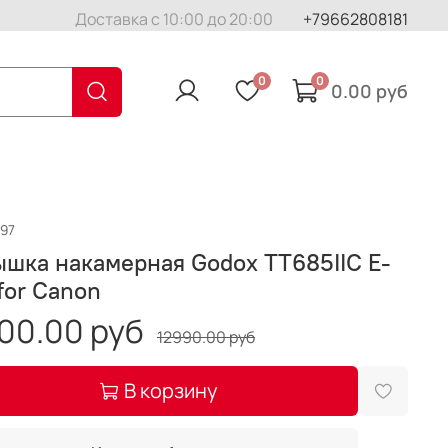
Доставка с 10:00 до 20:00
+79662808181
0
0
0.00 руб
897
шка накамерная Godox TT685IIC E-
for Canon
00.00 руб
12990.00 руб
В корзину