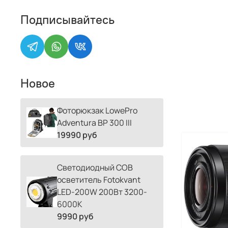
Подписывайтесь
Новое
Фоторюкзак LowePro
Adventura BP 300 III
19990 руб
Светодиодный COB
осветитель Fotokvant
LED-200W 200Вт 3200-
6000К
9990 руб