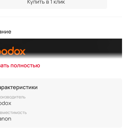
Купить в 1 клик
ание
зать полностью
арактеристики
оизводитель
odox
вместимость
anon