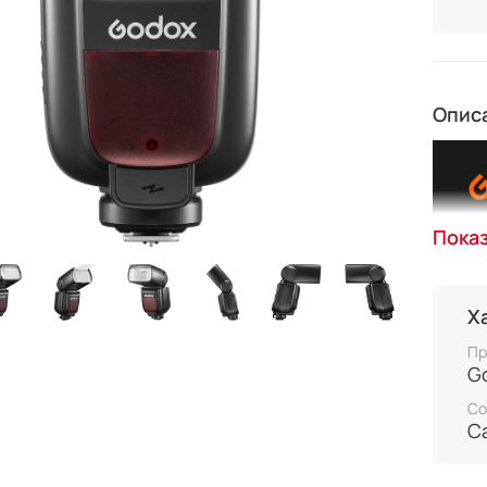
Опис
Пока
Х
Пр
G
Со
C