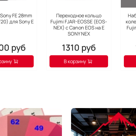
Godox
 Sony FE 28mm
Переходное кольцо
Наб
совер
F20) для Sony E
Fujimi FJAR-EOSSE (EOS-
кол
NEX) с Canon EOS на E
Fuj
гран
SONY NEX
мы хо
Присл
00 руб
1310 руб
усове
этом 
рзину
В корзину
вспыш
Canon
Что
Бол
Вспыш
угла 
повор
возмо