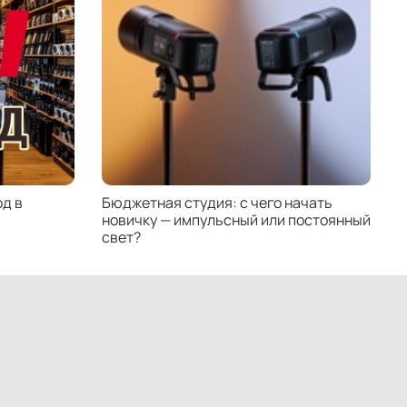
 эффективный процесс настройки освещения.
нув головку осветителя, вы можете получить
асный мягкий отраженный свет.
д в
Бюджетная студия: с чего начать
К
новичку — импульсный или постоянный
с
свет?
н