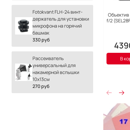
Fotokvant FLH-24 винт-
Объектив
держатель для установки
f/2 (SEL28
микрофона на горячий
башмак
330 руб
439
Рассеиватель
В ко
универсальный для
накамерной вспышки
10х13см
270 руб