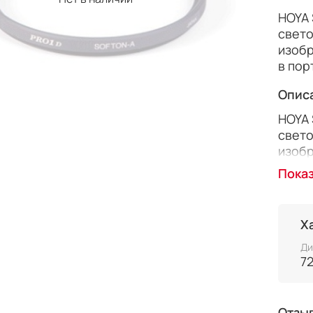
HOYA 
свето
изобр
в пор
Опис
HOYA 
свето
изобр
в пор
Пока
однор
также
поста
Х
Ди
7
Отзы