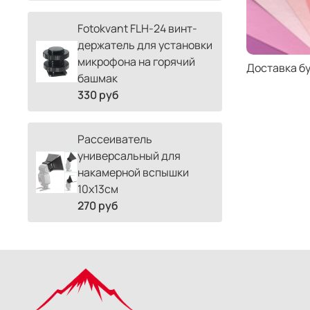
Fotokvant FLH-24 винт-
держатель для установки
микрофона на горячий
Доставка б
башмак
330 руб
Рассеиватель
универсальный для
накамерной вспышки
10х13см
270 руб