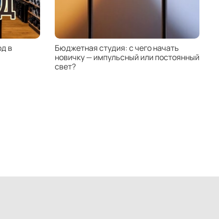
д в
Бюджетная студия: с чего начать
К
новичку — импульсный или постоянный
с
свет?
н