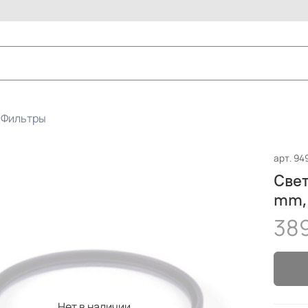
Фильтры
арт.
94
Све
mm,
38
Нет в наличии