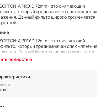
SOFTON-A PRO1D 72mm - это смягчающий
фильтр, который предназначен для смягчения
ажения. Данный фильтр широко применяется
третной
ание
SOFTON-A PRO1D 72mm - это смягчающий
фильтр, который предназначен для смягчения
ажения. Данный фильтр широко применяется
третной съемке, делая кожу более
зать полностью
одной, скрывая небольшие недостатки, а
 в для съёмки цветов и живописных
новочных кадров.
арактеристики
аметр
2mm
вы