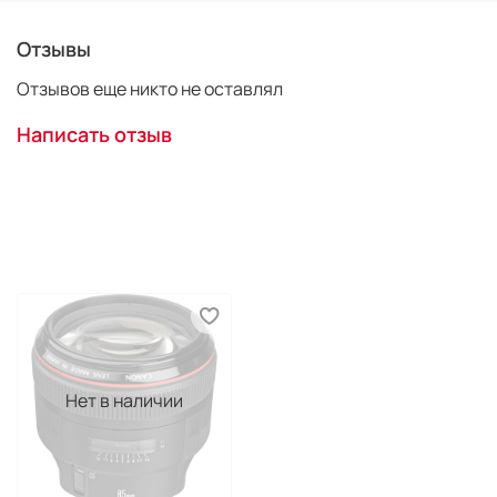
Отзывы
Фотография, ставшая классическим примером съёмки
Отзывов еще никто не оставлял
с поляризационным фильтром через стекло:
Написать отзыв
Нет в наличии