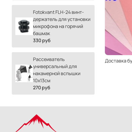
Fotokvant FLH-24 винт-
держатель для установки
микрофона на горячий
башмак
330 руб
Рассеиватель
Доставка б
универсальный для
накамерной вспышки
10х13см
270 руб