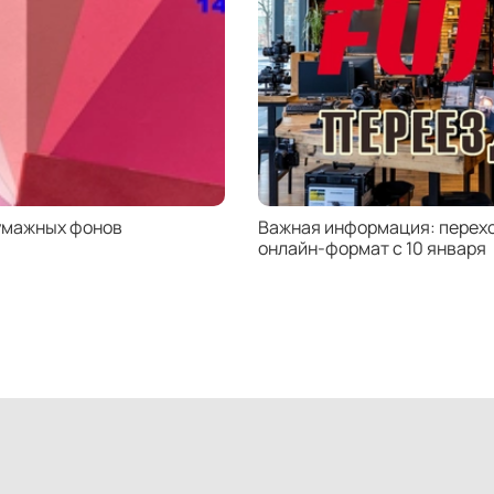
Уни
Этот 
диаме
испол
зерка
умажных фонов
Важная информация: перехо
онлайн-формат с 10 января