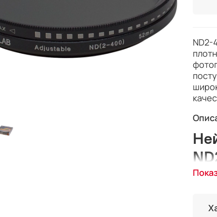
ND2-
плотн
фотог
посту
широк
качес
Опис
Не
ND2
не
Пока
ND2-
Х
плотн