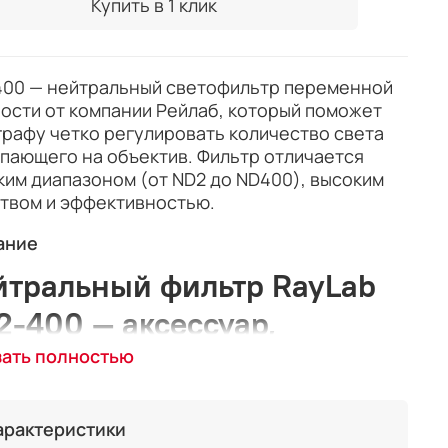
Купить в 1 клик
400 — нейтральный светофильтр переменной
ости от компании Рейлаб, который поможет
рафу четко регулировать количество света
пающего на объектив. Фильтр отличается
им диапазоном (от ND2 до ND400), высоким
твом и эффективностью.
ание
йтральный фильтр RayLab
-400 — аксессуар,
обходимый каждому
зать полностью
400 — нейтральный светофильтр переменной
арактеристики
ости от компании Рейлаб, который поможет