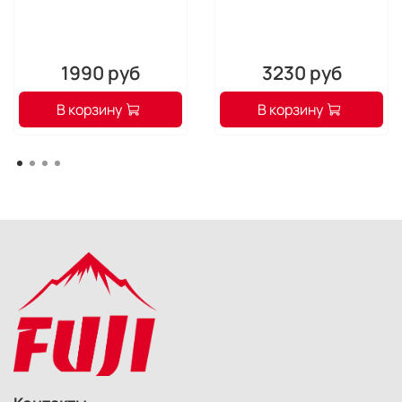
больше не придется ломать голову над тем, что
оставить, а что удалить.
1990 руб
3230 руб
БЫСТРАЯ ПЕРЕДАЧА ДАННЫХ
В корзину
В корзину
Карта поддерживает скорость передачи данных до 80
МБ/с, что позволяет сэкономить время при чтении и
копировании контента.
КЛАСС СКОРОСТИ 10 В РЕЖИМЕ ЗАПИСИ
ВИДЕО В ФОРМАТЕ FULL HD
Этой карте памяти присвоен класс скорости 10 за
качество записи видео, а это значит, что вы сможете
снимать в формате Full HD
без потери кадров. А
благодаря объему памяти до 128 ГБ
вы сможете
сохранить большое количество видеофайлов в
формате Full HD до необходимости их переноса на
компьютер.