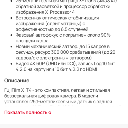
26-мегапиксельная матрица X-Trans CMOS 4 с
обратной засветкой и процессор обработки
изображения X-Processor 4
Встроенная оптическая стабилизация
изображения (сдвиг матрицы) с
эффективностью до 6.5 ступеней
Фазовый автофокус с покрытием около 90%
площади кадра
Новый механический затвор: до 15 кадров в
секунду, ресурс 300 000 срабатываний (до 20
кадров/с с электронным затвором)
Видео 4K 60P (UHD или DCI), запись Log 10 бит
4:2:0 на карту или 10 бит 4:2:2 по HDMI
Описание
FujiFilm X-T4 - это компактная, легкая и стильная
беззеркальная цифровая камера. В модели
установлен 26,1-мегапиксельный датчик с задней
подсветкой «X-TransTM CMOS 4» и высокоскоростной
Показать полностью
процессор обработки изображений «X-Processor 4».
Камера может записывать видео в формате 4K на SD-