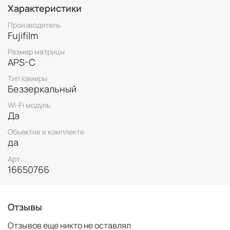
карту, вставленную в камеру. Также оснащена
Характеристики
функцией цифровой стабилизации изображения (DIS),
которая выполняет точную настройку кадров видео
Производитель
для компенсации дрожания камеры, обеспечивая
Fujifilm
максимальную коррекцию при съемке видео с рук.
Размер матрицы
APS-C
Тип камеры
Беззеркальный
Wi-Fi модуль
Да
Объектив в комплекте
да
Арт.
16650766
Отзывы
Отзывов еще никто не оставлял