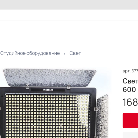
Студийное оборудование
Свет
арт.
67
Све
600 
168