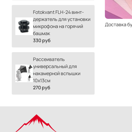
Fotokvant FLH-24 винт-
держатель для установки
Доставка б
микрофона на горячий
башмак
330 руб
Рассеиватель
универсальный для
накамерной вспышки
10х13см
270 руб