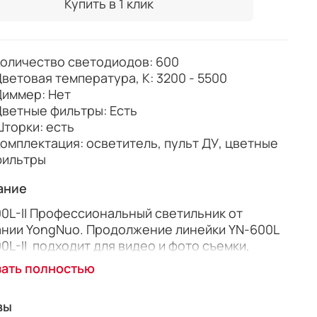
Купить в 1 клик
оличество светодиодов:
600
ветовая температура, К: 3200 - 5500
иммер: Нет
ветные фильтры: Есть
торки: есть
омплектация: осветитель, пульт ДУ, цветные
фильтры
ание
0L-II Профессиональный светильник от
нии YongNuo. Продолжение линейки YN-600L
0L-II подходит для видео и фото съемки,
ьзуется как основной и дополнительный свет.
зать полностью
ветодиодов с высоким индексом
передачи CRI -95, регулировка температуры
вы