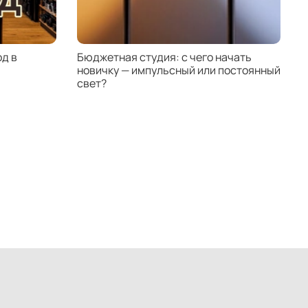
д в
Бюджетная студия: с чего начать
К
новичку — импульсный или постоянный
с
свет?
н