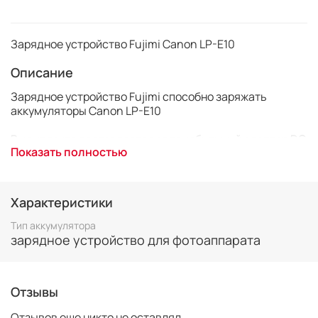
Зарядное устройство Fujimi Canon LP-E10
Описание
Зарядное устройство Fujimi способно заряжать
аккумуляторы Canon LP-E10
В комплекте поставляется автомобильный адаптер DC
Показать полностью
12-24 Вольт и сетевой адаптер 100-240 Вольт.
Технические характеристики:
Характеристики
Входное напряжение: AC 100-240 Вольт 50-60 Гц
Тип аккумулятора
или DC 12-24 Вольт
зарядное устройство для фотоаппарата
Выходное напряжение: DC 4,2 Вольт 600 mA
Ток зарядки: 650 mA (максимально)
Отзывы
Отзывов еще никто не оставлял