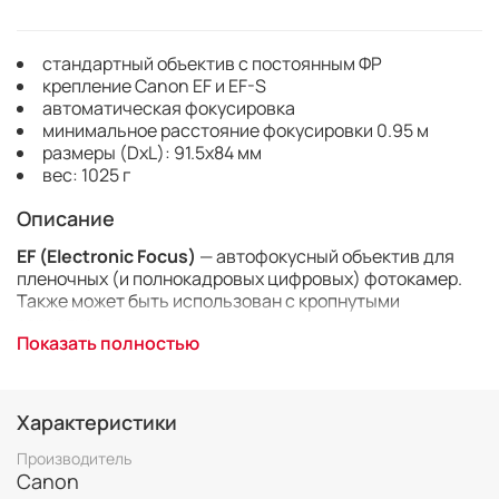
стандартный объектив с постоянным ФР
крепление Canon EF и EF-S
автоматическая фокусировка
минимальное расстояние фокусировки 0.95 м
размеры (DхL): 91.5x84 мм
вес: 1025 г
Описание
EF (Electronic Focus)
— автофокусный объектив для
пленочных (и полнокадровых цифровых) фотокамер.
Также может быть использован с кропнутыми
зеркалками.
Показать полностью
L (Luxury)
— профессиональная серия объективов
Canon. При изготовлении этих объективов
используется оптическое стекло высшего качества.
Характеристики
II
— вторая версия модели
Производитель
Canon