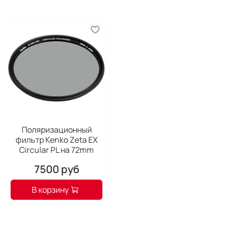
EOS информация о расстоянии до объекта съёмки
передаётся в новый алгоритм вспышки E-TTL II
В комплект поставки входит бленда объектива и
футляр
Поляризационный
фильтр Kenko Zeta EX
Circular PL на 72mm
7500 руб
В корзину