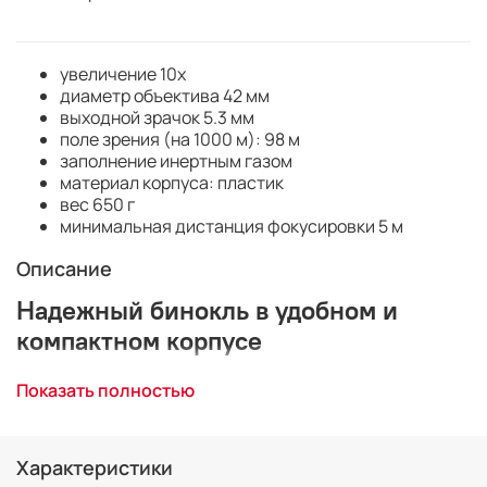
увеличение 10x
диаметр объектива 42 мм
выходной зрачок 5.3 мм
поле зрения (на 1000 м): 98 м
заполнение инертным газом
материал корпуса: пластик
вес 650 г
минимальная дистанция фокусировки 5 м
Описание
Надежный бинокль в удобном и
компактном корпусе
Один из самых легких биноклей в своем классе. Линзы
Показать полностью
с полным многослойным покрытием обеспечивают
яркое, чистое и четкое изображение. Все линзы и
призмы изготовлены из стекла Nikon Eco Glass, не
Характеристики
содержащего свинец и мышьяк.