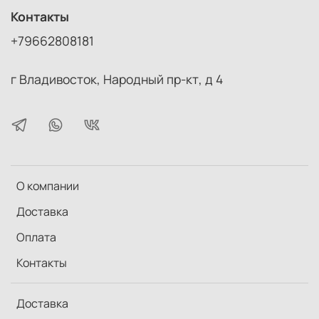
Для легкого корпуса использован поликарбонатный
Контакты
пластик, армированный стекловолокном.
+79662808181
Поворотно-выдвижные резиновые наглазники с
несколькими фиксируемыми положениями
г Владивосток, Народный пр-кт, д 4
Резиновое покрытие.
О компании
Доставка
Оплата
Контакты
Доставка