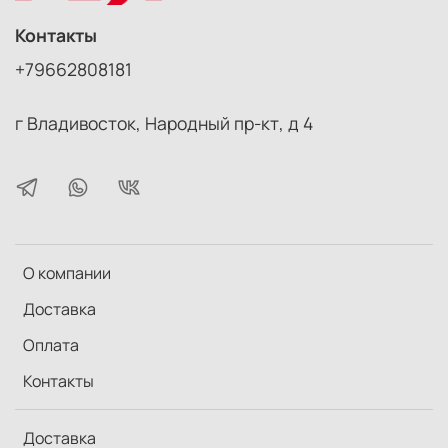
запотевания.
Контакты
Резиновое покрытие обеспечивает защиту от
ударов и надежный, удобный захват
+79662808181
Все линзы и призмы изготовлены из стекла Eco-
glass, не содержащего свинец и мышьяк
г Владивосток, Народный пр-кт, д 4
О компании
Доставка
Оплата
Контакты
Доставка