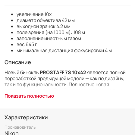
увеличение 10x
диаметр объектива 42 мм
выходной зрачок 4.2 мм
поле зрения (на 1000 м): 108 м
заполнение инертным газом
вес 645 г
минимальная дистанция фокусировки 4 м
Описание
Новый бинокль
PROSTAFF 7S 10x42
является полной
переработкой предыдущей модели — как по дизайну,
так и по функциональности. Полностью новая
оптическая система. Она была создана специально
Показать полностью
для серии PROSTAFF 7S и обеспечивает невероятно
четкое изображение. Благодаря более удобной для рук
форме корпуса этой водонепроницаемой и
защищенной от запотевания моделью удобно
Характеристики
пользоваться в любую погоду. Бинокли PROSTAFF 7S
предназначены для наблюдения за птицами и дикими
Производитель
животными. Поэтому комфорт пользования имеет
Nikon