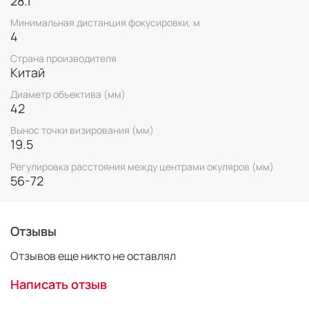
28.1
хорошее поле зрения даже для тех, кто носит очки.
Поворотно-выдвижные резиновые наглазники
Минимальная дистанция фокусировки, м
с фиксируемыми положениями облегчают правильное
4
расположение точки визирования относительно глаз
Страна производителя
Сверхлегкая конструкция
Китай
Водонепроницаемость (до глубины 1 м в течение
10 минут), заполнение азотом для защиты от
Диаметр объектива (мм)
запотевания
42
Резиновое покрытие обеспечивает защиту от ударов
и надежный, удобный захват.
Вынос точки визирования (мм)
19.5
Все линзы и призмы изготовлены из экологичного
стекла, не содержащего свинец и мышьяк.
Регулировка расстояния между центрами окуляров (мм)
56-72
Отзывы
Отзывов еще никто не оставлял
Написать отзыв