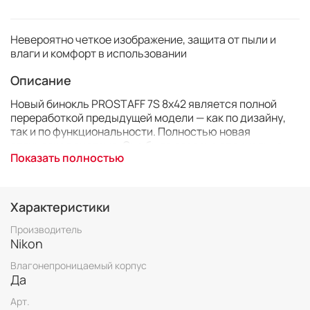
Невероятно четкое изображение, защита от пыли и
влаги и комфорт в использовании
Описание
Новый бинокль PROSTAFF 7S 8x42 является полной
переработкой предыдущей модели — как по дизайну,
так и по функциональности. Полностью новая
оптическая система. Она была создана специально
Показать полностью
для серии PROSTAFF 7S и обеспечивает невероятно
четкое изображение. Благодаря более удобной для
рук форме корпуса этой водонепроницаемой и
защищенной от запотевания моделью удобно
Характеристики
пользоваться в любую погоду. Бинокли PROSTAFF 7S
предназначены для наблюдения за птицами и дикими
Производитель
животными. Поэтому комфорт пользования имеет
Nikon
первостепенное значение. Огромное внимание было
Влагонепроницаемый корпус
уделено таким деталям, как накатка на
Да
фокусировочном кольце, позволяющая быстро и
просто настроить фокусировку бинокля.
Арт.